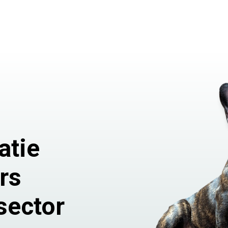
atie
rs
sector