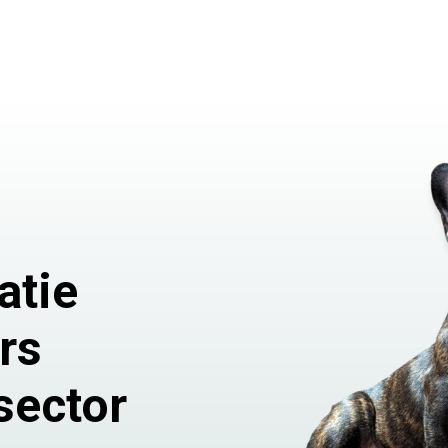
atie
rs
sector